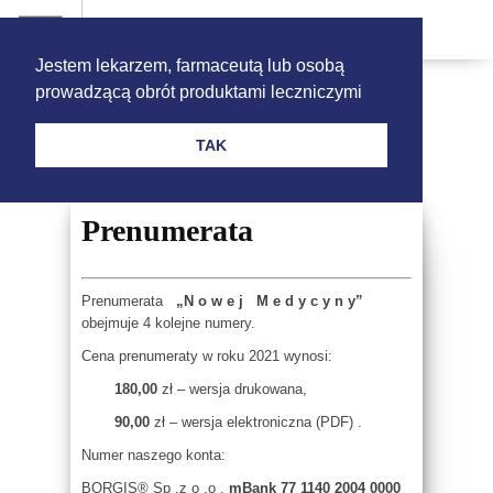
Jestem lekarzem, farmaceutą lub osobą
prowadzącą obrót produktami leczniczymi
TAK
Prenumerata
Prenumerata
„N o w e j M e d y c y n y”
obejmuje 4 kolejne numery.
Cena prenumeraty w roku 2021 wynosi:
180,00
zł – wersja drukowana,
90,00
zł – wersja elektroniczna (PDF) .
Numer naszego konta:
BORGIS® Sp .z o .o .
mBank 77 1140 2004 0000