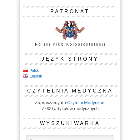
PATRONAT
P o l s k i K l u b K o l o p r o k t o l o g i i
JĘZYK STRONY
Polski
English
CZYTELNIA MEDYCZNA
Zapraszamy do
Czytelni Medycznej
7 000 artykułów medycznych
WYSZUKIWARKA