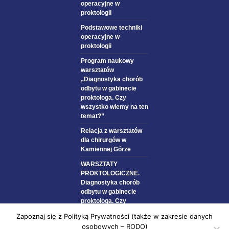
operacyjne w
proktologii
Podstawowe techniki
operacyjne w
proktologii
Program naukowy
warsztatów
„Diagnostyka chorób
odbytu w gabinecie
proktologa. Czy
wszystko wiemy na ten
temat?”
Relacja z warsztatów
dla chirurgów w
Kamiennej Górze
WARSZTATY
PROKTOLOGICZNE.
Diagnostyka chorób
odbytu w gabinecie
proktologa. Czy
wszystko wiemy na ten
Zapoznaj się z Polityką Prywatności (także w zakresie danych
temat?
osobowych – RODO)
WYSZUKIWANIE